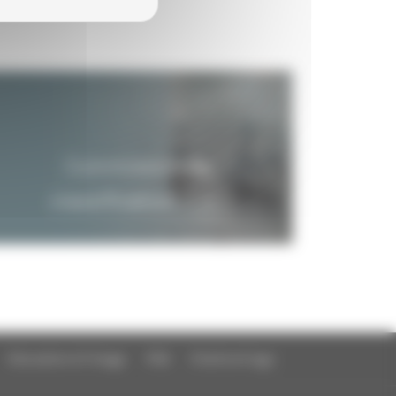
Commission de
classification
Education à l'image
FAQ
Charte et logo