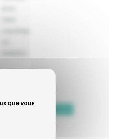
82 min
2253m
Long métrage
non
2020002021
eux que vous
te de fin de distribution
/05/2025