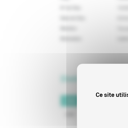
N° de Visa
1533
Date de Visa
03/0
Mention
Tous 
Motivation
Indéf
Distributeurs du
Ce site uti
Code
Raison sociale
3298
LES MURES SAUV