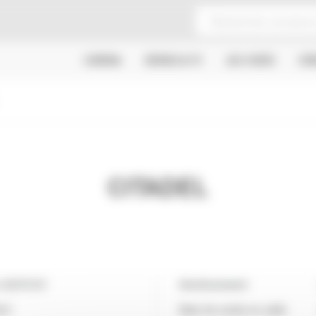
CINÉMA
SÉRIES & TV
JEU VIDÉO
CR
CITADEL
o MERCIER
Avertissement
CE
Date de sortie en salle