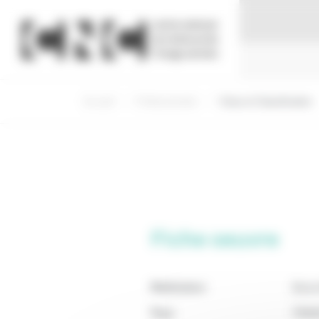
Panneau de gestion des cookies
Accueil
Professionnels
Visas et Classification
Fiche oeuvre
Réalisateur
Brun
Pays
FRAN