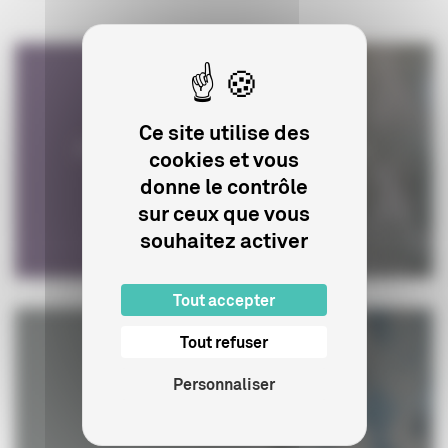
Ce site utilise des
Procédure d'obtention d'un
cookies et vous
donne le contrôle
visa
sur ceux que vous
souhaitez activer
Tout accepter
Tout refuser
Personnaliser
Procédure des visas