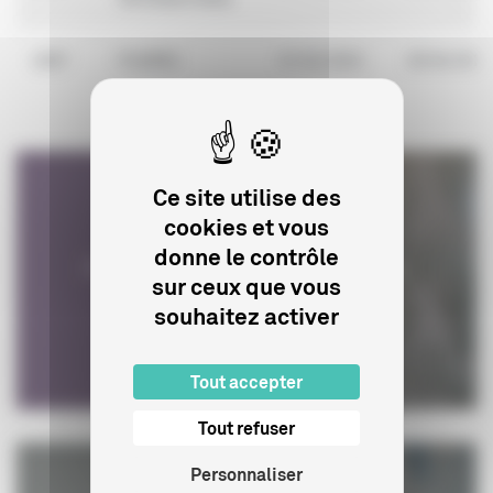
4097
FILMDIS
01/02/2022
26/04/2022
Ce site utilise des
cookies et vous
donne le contrôle
Procédure d'obtention d'un
sur ceux que vous
visa
souhaitez activer
Tout accepter
Tout refuser
Personnaliser