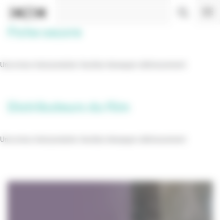
Panneau de gestion des cookies
Fiche oeuvre
Une erreur s’est produite. Veuillez réessayer ultérieurement
Distributeurs du film
Une erreur s’est produite. Veuillez réessayer ultérieurement