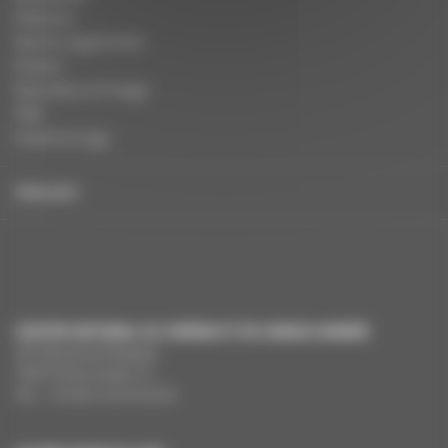
Dossiers
Autres organismes
Presse
Education à l'image
FAQ
Charte et logo
ENGLISH
CENTRE NATIONAL DU CINÉMA ET DE L’IMAGE ANIMÉE
291 Boulevard Raspail
75675 Paris Cedex 14
Tél. : +33 (0)1 44 34 34 40