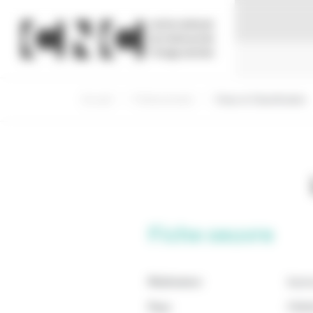
Panneau de gestion des cookies
Accueil
Professionnels
Visas et Classification
Fiche oeuvre
Réalisateur
Sach
Pays
FRAN