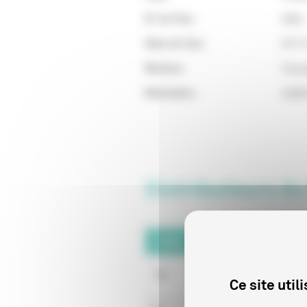
N° de Visa
2004
Date de Visa
07/11
Mention
Tous 
Motivation
Indéf
Distributeurs du
Code
Raison sociale
64
GAUMONT
Ce site uti