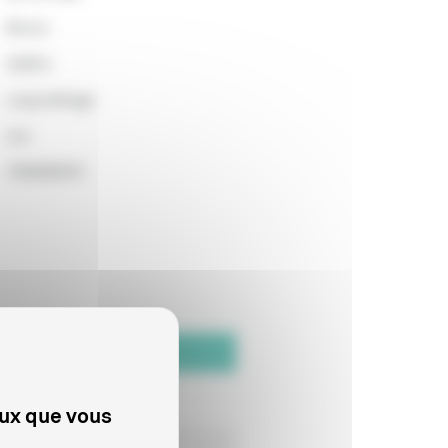
88 min
2400m
Long métrage
non
1936090301
ate de fin de distribution
1/12/2022
eux que vous