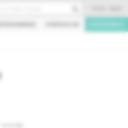
Contact
English
ÉATION NUMÉRIQUE
À PROPOS DU CNC
PROFESSIONNELS
R
02/10/1936