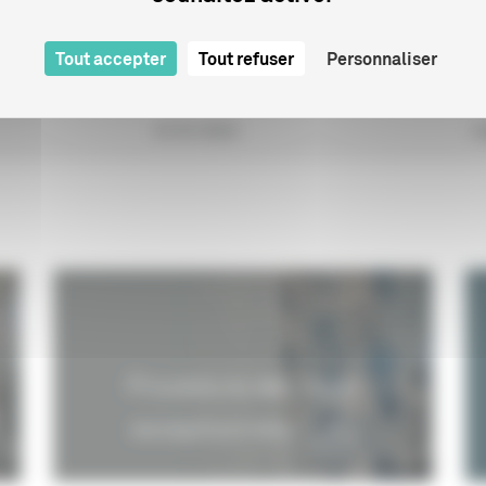
01/01/2003
3
Tout accepter
Tout refuser
Personnaliser
DIENCE
01/01/1990
0
01/01/2023
I
Procédure des visas
exceptionnels