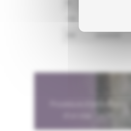
64
GAUMONT
1165
ACACIAS CINE AU
1893
LES ACACIAS
Procédure d'obtention
d'un visa