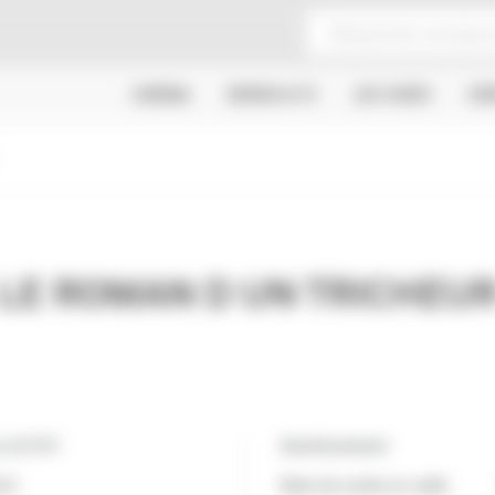
CINÉMA
SÉRIES & TV
JEU VIDÉO
CR
LE ROMAN D UN TRICHEU
a GUITRY
Avertissement
CE
Date de sortie en salle