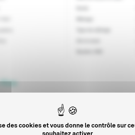
Durée
/1941
Métrage
publics
Type de métrage
inie
Art et essai
Numéro CNC
 film
Date de début de distribution
D
01/01/2006
3
lise des cookies et vous donne le contrôle sur c
souhaitez activer