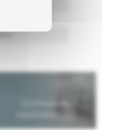
1/12/2005
1/01/2006
ndéfinie
Commission de
classification