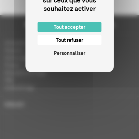
sur ceux que vous
souhaitez activer
Tout accepter
Tout refuser
Actualités
Dossiers
Personnaliser
Autres organismes
Presse
Education à l'image
FAQ
Charte et logo
ENGLISH