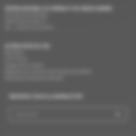
CENTRE NATIONAL DU CINÉMA ET DE L’IMAGE ANIMÉE
291 Boulevard Raspail
75675 Paris Cedex 14
Tél. : +33 (0)1 44 34 34 40
AUTRES SITES DU CNC
MesAides
Film France
Images de la culture
Registres du cinéma et de l’audiovisuel (RCA)
Demandes Cinémas du Monde
INSCRIVEZ-VOUS À LA NEWSLETTER