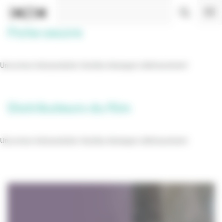
Panneau de gestion des cookies
Fiche oeuvre
Une erreur s’est produite. Veuillez réessayer ultérieurement
Distributeurs du film
Une erreur s’est produite. Veuillez réessayer ultérieurement