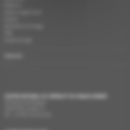
Dossiers
Autres organismes
Presse
Education à l'image
FAQ
Charte et logo
ENGLISH
CENTRE NATIONAL DU CINÉMA ET DE L’IMAGE ANIMÉE
291 Boulevard Raspail
75675 Paris Cedex 14
Tél. : +33 (0)1 44 34 34 40