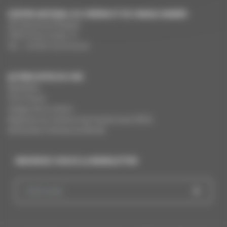
CENTRE NATIONAL DU CINÉMA ET DE L’IMAGE ANIMÉE
291 Boulevard Raspail
75675 Paris Cedex 14
Tél. : +33 (0)1 44 34 34 40
AUTRES SITES DU CNC
MesAides
Film France
Images de la culture
Registres du cinéma et de l’audiovisuel (RCA)
Demandes Cinémas du Monde
INSCRIVEZ-VOUS À LA NEWSLETTER