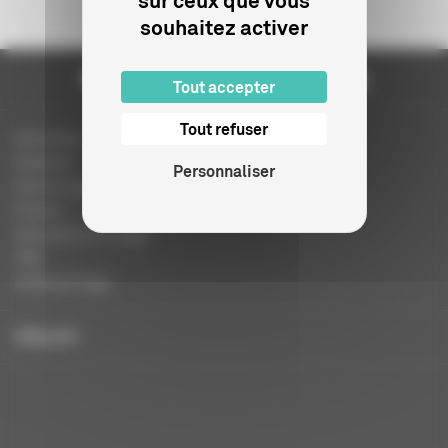
sur ceux que vous
souhaitez activer
Tout accepter
Tout refuser
Actualités
Dossiers
Personnaliser
Autres organismes
Presse
Education à l'image
FAQ
Charte et logo
ENGLISH