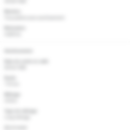
28/06/1996
Mention
Tous publics avec avertissement
Motivation
Indéfinie
Avertissement
Date de sortie en salle
09/04/1996
Durée
119 min
Métrage
3232m
Type de métrage
Long métrage
Art et essai