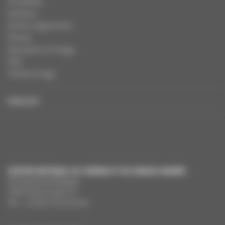
Actualités
Dossiers
Autres organismes
Presse
Education à l'image
FAQ
Charte et logo
ENGLISH
CENTRE NATIONAL DU CINÉMA ET DE L’IMAGE ANIMÉE
291 Boulevard Raspail
75675 Paris Cedex 14
Tél. : +33 (0)1 44 34 34 40