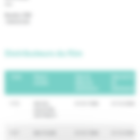
non
Numéro CNC
1996093398
Distributeurs du film
Code
Raison
Date de
Date de fin
sociale
début de
de
distribution
distribution
1172
MICHEL
01/01/1996
31/12/2006
GAUCHON
DISTRIBUTI
1277
BAC FILMS
01/01/1996
31/12/2000