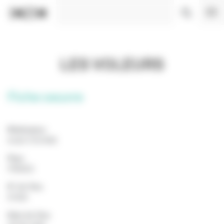
Panneau de gestion des cookies
LES VOLEURS
Fiche oeuvre
Réalisateur
André TECHINE
Pays
FRANCE
N° de Visa
81658
Date de Visa