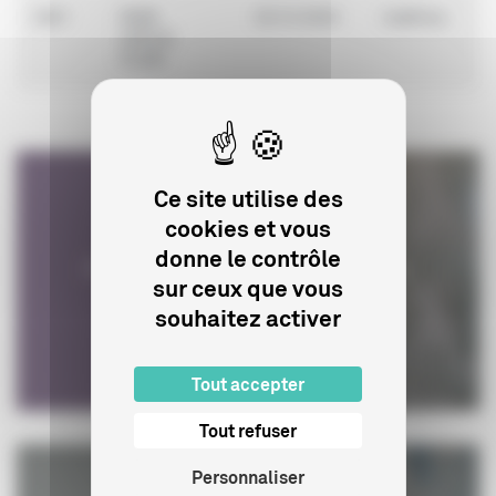
3301
PARK
03/12/2025
Indéfinie
CIRCUS
FILMS
Ce site utilise des
cookies et vous
donne le contrôle
Procédure d'obtention d'un
sur ceux que vous
visa
souhaitez activer
Tout accepter
Tout refuser
Personnaliser