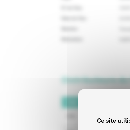
N° de Visa
1070
Date de Visa
22/0
Mention
Tous 
Motivation
Indéf
Distributeurs du
Code
Raison sociale
1556
WALT DISNEY STUD
Ce site uti