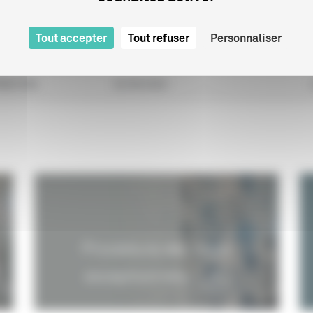
ENA VISTA
01/01/2002
Tout accepter
Tout refuser
Personnaliser
ENA VISTA
01/01/2003
IBUTION
02/09/2020
Procédure des visas
exceptionnels