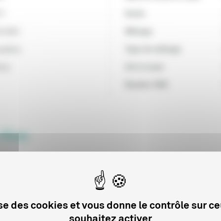
71
Durée
5/2003
Métrage
publics
Type de métrage
inie
Art et essai
Numéro CNC
 film
Date de début de distribution
IOS DISTR
01/07/2004
lise des cookies et vous donne le contrôle sur c
souhaitez activer