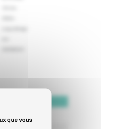
125 min
3392m
Long métrage
non
2003993321
Date de fin de distribution
01/09/2020
eux que vous