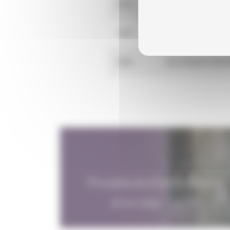
1575
GBVI GAUMONT BU
1575
GBVI GAUMONT BU
2066
WILD BUNCH DISTR
Procédure d'obtention
d'un visa