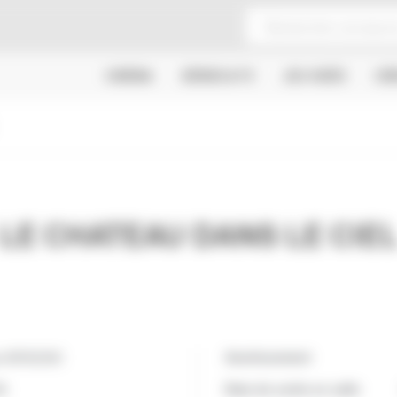
CINÉMA
SÉRIES & TV
JEU VIDÉO
CR
LE CHATEAU DANS LE CIE
o MIYAZAKI
Avertissement
N
Date de sortie en salle