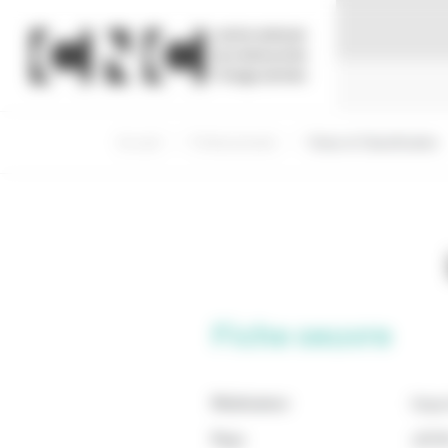
Panneau de gestion des cookies
Accueil
Professionnels
Visas et Classification
Fiche oeuvre
Réalisateur
Haya
Pays
JAPO