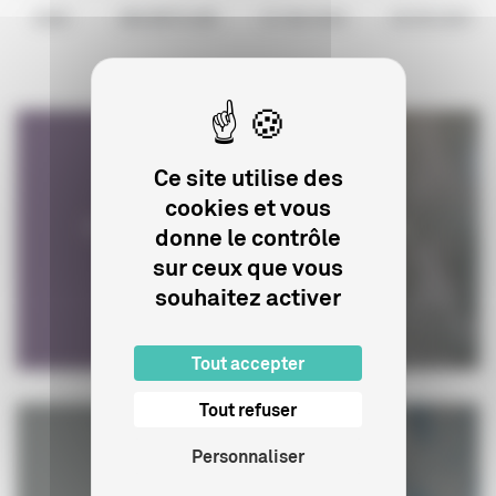
4048
MAUREFILMS
01/08/2020
25/05/2021
Ce site utilise des
cookies et vous
Procédure d'obtention d'un
donne le contrôle
sur ceux que vous
visa
souhaitez activer
Tout accepter
Tout refuser
Personnaliser