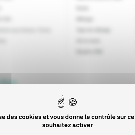
6
Durée
6/1993
Métrage
diction aux mineurs -16 ans
Type de métrage
inie
Art et essai
Numéro CNC
 film
Date de début de distribution
lise des cookies et vous donne le contrôle sur c
LEVISION
01/01/1993
souhaitez activer