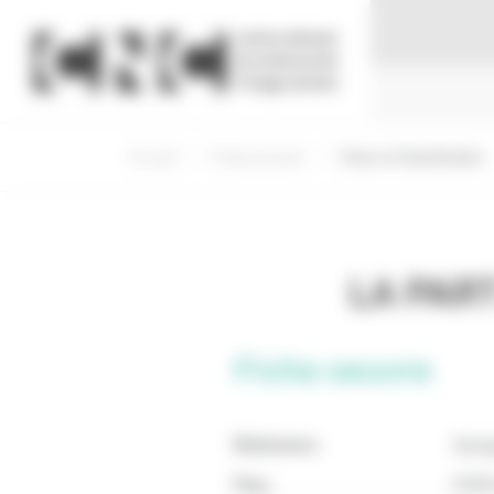
Panneau de gestion des cookies
Accueil
Professionnels
Visas et Classification
LA PAR
Fiche oeuvre
Réalisateur
Geor
Pays
ETAT