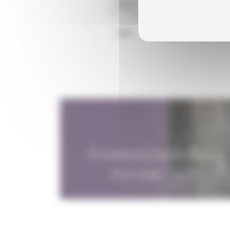
1914
CARLOTTA FILMS
3301
PARK CIRCUS FILM
Procédure d'obtention
d'un visa