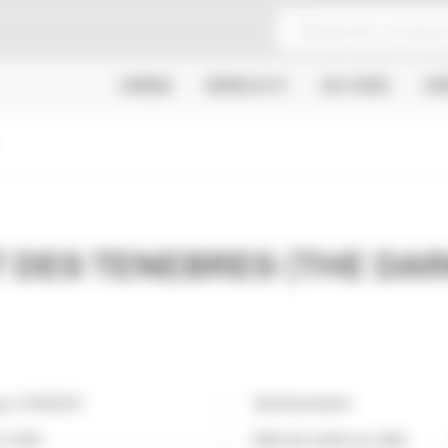
CINÉMA
SÉRIES & TV
JEU VIDÉO
CR
T DES TENEBRES (THE DAR
ge A ROMERO
Avertissement
S-UNIS
Date de sortie en salle