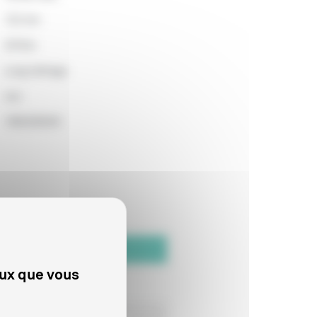
122 min
3316m
Long métrage
non
1993293025
Date de fin de distribution
eux que vous
31/12/2014