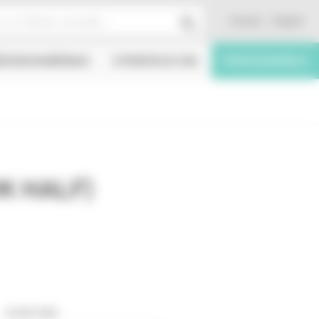
Contact
English
ÉATION NUMÉRIQUE
À PROPOS DU CNC
PROFESSIONNELS
K HALF)
18/08/1993