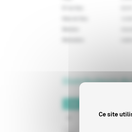
N° de Visa
8237
Date de Visa
14/0
Mention
Inter
Motivation
Indéf
Distributeurs du
Code
Raison sociale
Ce site uti
91
SONY PICTURES TE