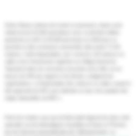
Séries Mania continue de monter en puissance. Après avoir
séduit environ 53 000 spectateurs avec sa dernière édition
parisienne en 2017 et 55 600 personnes en 2018 pour sa
première à Lille, le festival a rassemblé cette année 72 232
visiteurs. Cette fréquentation, qui «
inclut les 129 séances en
salles et les événements organisés au Village festival du
Tripostal et dans les structures associées de la Ville, est en
hausse de 30% par rapport à l’an dernier,
soulignent les
organisateurs.
La fréquentation des séances en salles a quant à
elle augmenté de 50%, pour atteindre un taux d’occupation des
sièges disponibles de 80%
».
Parmi les rendez-vous qui ont fait le plein figurent les deux nuits
spéciales sur les thématiques
Comédies
et
Game of Thrones
,
qui ont chacune rassemblé plus de 1 000 personnes. La