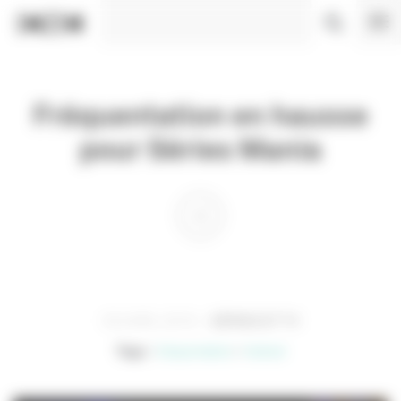
Panneau de gestion des cookies
Fréquentation en hausse
pour Séries Mania
03 AVRIL 2019
SÉRIES ET TV
Tags :
fréquentation
festival