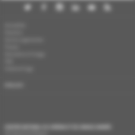
Actualités
Dossiers
Autres organismes
Presse
Education à l'image
FAQ
Charte et logo
ENGLISH
CENTRE NATIONAL DU CINÉMA ET DE L’IMAGE ANIMÉE
291 Boulevard Raspail