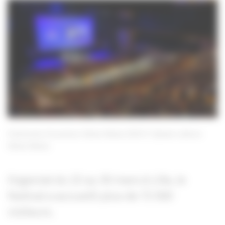
Cérémonie d'ouverture Séries Mania 2019
Sylvain Lefevre-
Séries Mania
Organisé du 22 au 30 mars à Lille, le
festival a accueilli plus de 72 000
visiteurs.