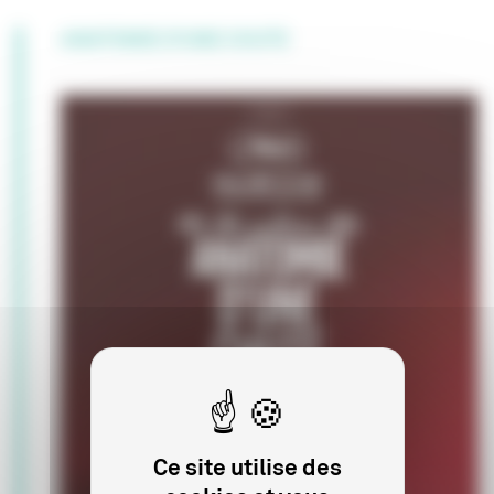
ANATOMIE D’UNE CHUTE
Ce site utilise des