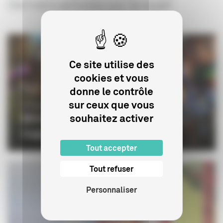
Derniers articles sur le sujet
Ce site utilise des
cookies et vous
donne le contrôle
sur ceux que vous
CINÉMA
souhaitez activer
Mikros : « Nous ne sommes pas
engagés seulement pour repr...
Tout accepter
Tout refuser
Personnaliser