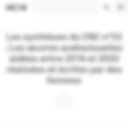
Panneau de gestion des cookies
Les synthèses du CNC n°23
: Les œuvres audiovisuelles
aidées entre 2016 et 2020
réalisées et écrites par des
femmes