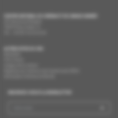
CENTRE NATIONAL DU CINÉMA ET DE L’IMAGE ANIMÉE
291 Boulevard Raspail
75675 Paris Cedex 14
Tél. : +33 (0)1 44 34 34 40
AUTRES SITES DU CNC
MesAides
Film France
Images de la culture
Registres du cinéma et de l’audiovisuel (RCA)
Demandes Cinémas du Monde
INSCRIVEZ-VOUS À LA NEWSLETTER