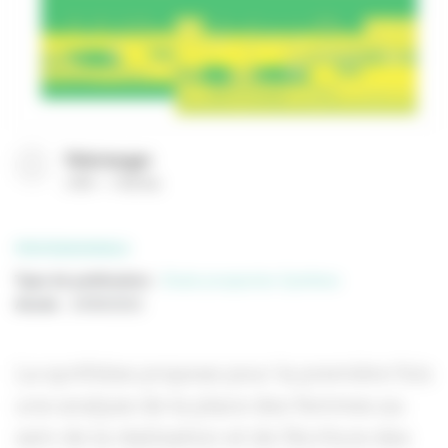
Télécharger
(
PDF
1183 Ko
)
PROFESSIONNELS
Type de publication
:
Etude prospective
Synthèse
Année
:
23/06/2022
La synthèse propose pour la première fois
une analyse de la place des femmes au
sein de la réalisation et de l’écriture des