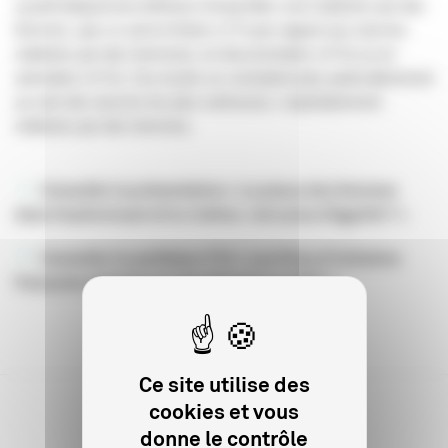
systématiquement inférieurs lorsqu’elles sont réalisées par des
femmes, que ce soit en fiction (-2 % par rapport aux œuvres
réalisées par des hommes), en documentaire (-8 %) ou en
animation (-6 %). Ces écarts se constatent plus particulièrement
au sein des œuvres les plus onéreuses, majoritairement
réalisées par des hommes.
Consulter la présentation « La place des femmes
dans l’audiovisuel et le cinéma : vers plus d’égalité ? »
Consulter la synthèse n°22 « Les films d’initiative
française réalisés par des femmes en 2021 »
Ce site utilise des
cookies et vous
donne le contrôle