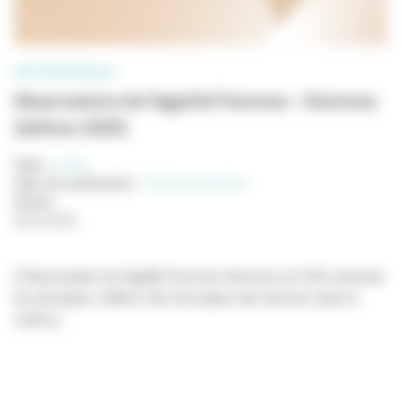
PROFESSIONNELS
Observatoire de l’égalité Femmes - Hommes
(édition 2025)
Tags :
parité
Type de publication
:
Etude prospective
Année
:
26/11/2025
L’Observatoire de l’égalité Femmes-Hommes du CNC présente
les principaux chiffres-clés de la place des femmes dans le
cinéma...