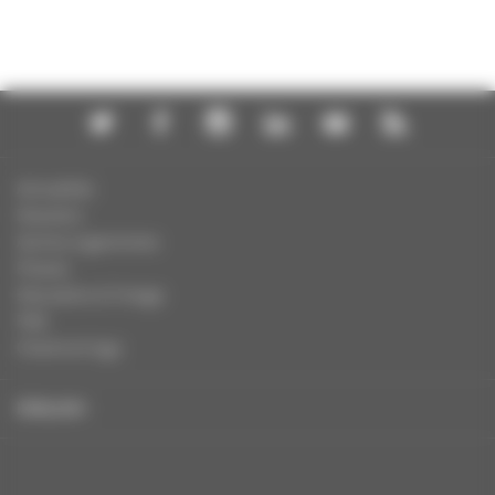
Actualités
Dossiers
Autres organismes
Presse
Education à l'image
FAQ
Charte et logo
ENGLISH