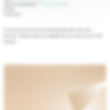
Type de publication
:
Etude prospective
Année
:
08/03/2026
À l’occasion de la Journée internationale des droits des
femmes, l’Observatoire de l’égalité femmes-hommes du CNC
dévoile...