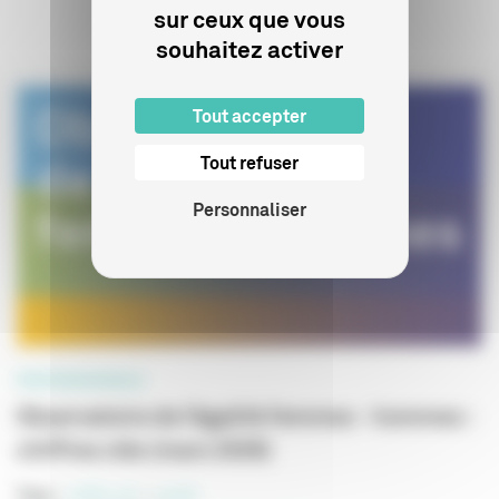
Sur le même sujet
sur ceux que vous
souhaitez activer
Tout accepter
Tout refuser
Personnaliser
PROFESSIONNELS
Observatoire de l’égalité femmes - hommes :
chiffres clés (mars 2026)
Tags :
chiffre-clé
parité