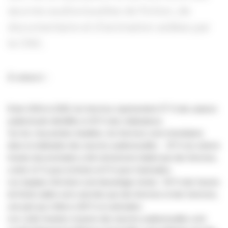
œuvres audiovisuelles de fiction, de
documentaire et d’animation aidées par
le CNC.
À retenir :
Entre 2016 et 2020, les femmes représentent 37 % des auteurs
audiovisuels identifiés et 35 % des réalisateurs.
Sur les cinq années étudiées, les femmes sont minoritaires
dans la réalisation des œuvres audiovisuelles : 25 % du volume
horaire documentaire a été strictement réalisé par des femmes,
contre 12 % pour la fiction et 8 % pour l’animation.
Les équipes d’écriture sont davantage mixtes : 50 % des heures
de fiction aidée sont coécrites par des femmes et des hommes,
une part qui s'élève à 80 % en animation.
Les coûts horaires moyens des œuvres audiovisuelles sont