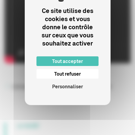
Ce site utilise des
cookies et vous
donne le contrôle
sur ceux que vous
souhaitez activer
Tout accepter
Tout refuser
Personnaliser
Lire aussi notre entretien avec Just Philippot
LA NUÉE