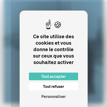
Ce site utilise des
cookies et vous
donne le contrôle
sur ceux que vous
souhaitez activer
Tout accepter
Tout refuser
Personnaliser