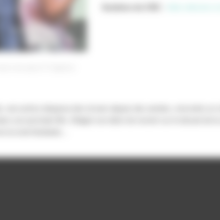
Soutiens du CNC
:
Aide sélective à 
sous vos yeux
Capricci
, une actrice disparue des écrans depuis des années, rencontre un cé
ans son prochain film. Malgré son désir de revenir sur le devant de la
me la rend hésitante…