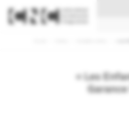
Panneau de gestion des cookies
Accueil
Cinéma
Actualités cinéma
« Les En
« Les Enfan
Garance !