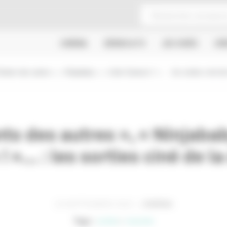
CINÉMA
SÉRIES & TV
JEU VIDÉO
CR
fants des autres », « Ninjababy », « Libre Garance ! »... : les sorties ciné d
ts des autres », « Ninjabab
 »... : les sorties ciné de 
20 SEPTEMBRE 2022
CINÉMA
Tags :
sorties
ressortie