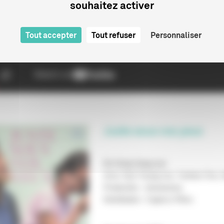
souhaitez activer
Tout accepter
Tout refuser
Personnaliser
Juste sous vos yeux
De Hong Sang-soo
Avec Hye-Young Lee, Yunhee Cho,
Production : Jeonwonsa
Distribution : Capricci Films