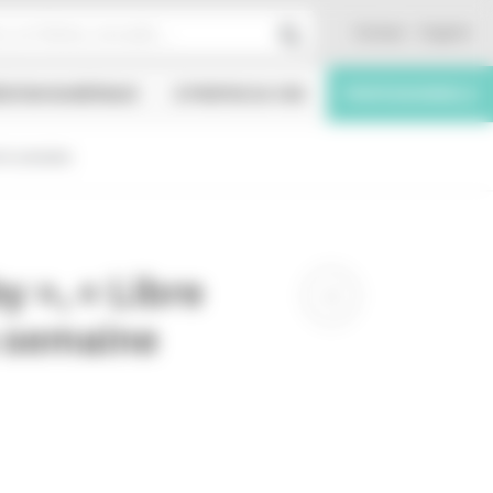
Contact
English
ÉATION NUMÉRIQUE
À PROPOS DU CNC
PROFESSIONNELS
e la semaine
y », « Libre
la semaine