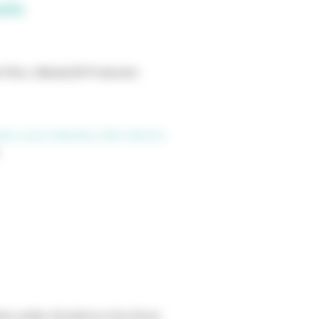
adis
 Films, Altitude100 Production
tes avant réalisation
,
Aide sélective
tes avides d’exotisme et les firmes