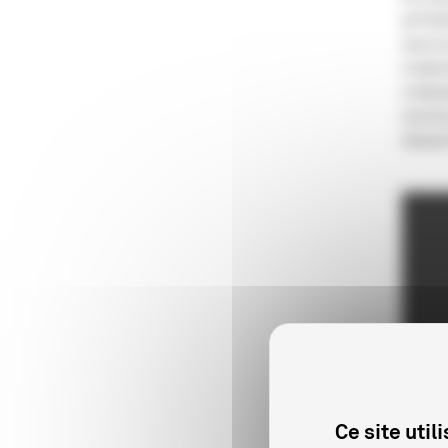
pe?tro
aussi l
moderni
multina
touris
dispara
Ce site uti