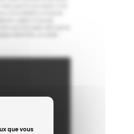
 tribus paye?es pour danser. C’est
terres à ExxonMobil en re?vant de
liticiens cupides et l’une des
?rober sous leurs pieds. Alors que les
quelques kilome?tres, un monde
eux que vous