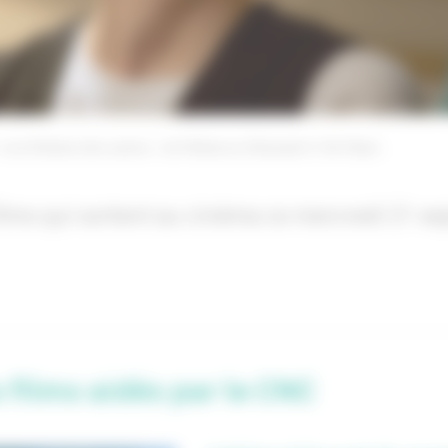
« Les Enfants des autres » de Rebecca Zlotowski
Ad Vitam
films qui sortent au cinéma ce mercredi 21 s
 films aidés par le CNC