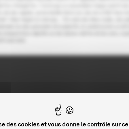
lie?res e?trange?res. C’est là que se rassemblent chaque anne?e des
à, loin des regards, qu’une famille Huli et son clan ont ce?de? leurs 
te?. Mais l’argent ne vient pas... Pris entre des tribus rivales, des po
tionales les plus puissantes de la plane?te, ils sentent la terre se de
tes braquent leurs objectifs sur des danses vide?es de leur sens, à 
i?t sans bruit.
lise des cookies et vous donne le contrôle sur c