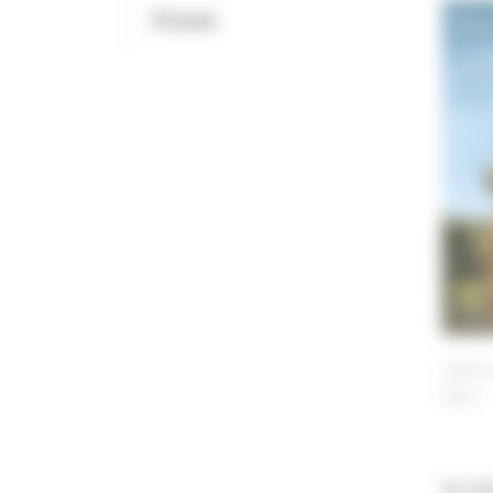
Et aussi
140 km
Story
Au cœur