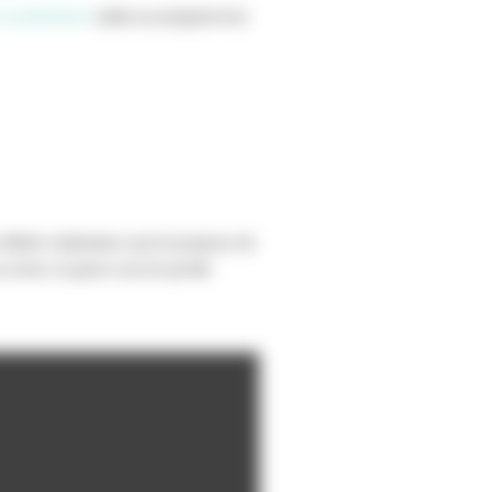
la distribution
(aide au programme)
lèbre réalisateur qui lui propose de
 scène, le grave secret qu’elle