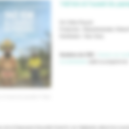
140 km à l'ouest du par
De Céline Rouzet
Production : ÉlianeAntoinette, Reboot
Distribution : New Story
Soutiens du CNC
:
Avance sur recet
à la distribution
(aide au programme)
 à l'ouest du paradis
New
 de la Papouasie-Nouvelle-Guine?e, les Highlands attirent les touris