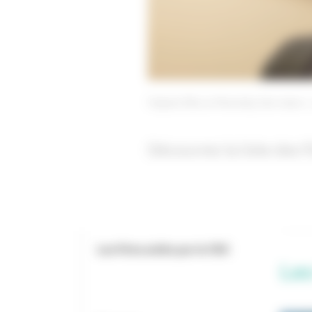
Virginie Efira et Roschdy Zem dans 
Découvrez la liste des 
Les films aidés par le CNC
Les