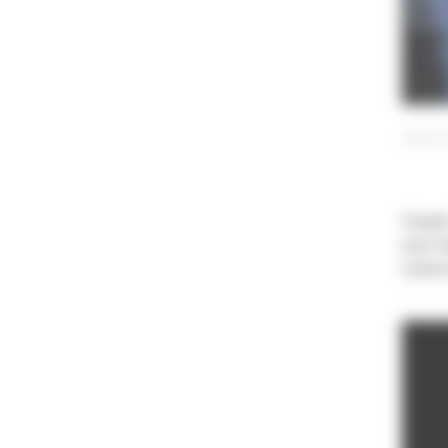
Juste 
Sangok
jouer d
renfer