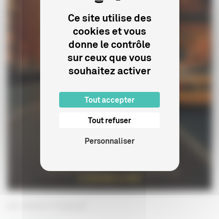
Ce site utilise des
cookies et vous
donne le contrôle
sur ceux que vous
souhaitez activer
Tout accepter
Tout refuser
Personnaliser
Mon héroïne
Universal