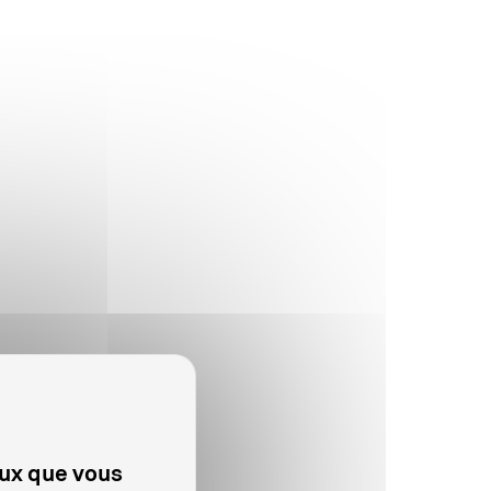
eux que vous